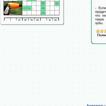
- Есл
придет
что н
такую 
зубы.
Голо
Анекдоты 