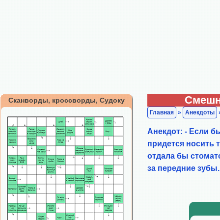
Смешн
Сканворды, кроссворды, Судоку
Главная
»
Анекдоты
Анекдот: - Если б
придется носить та
отдала бы стомато
за передние зубы.