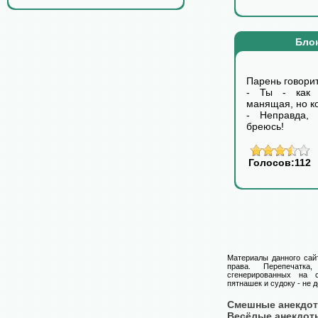
Бло
Парень говорит
- Ты - как р
манящая, но к
- Неправда,
бреюсь!
Голосов:112
Материалы данного сай
права. Перепечатка
сгенерированных на с
пятнашек и судоку - не 
Смешные анекдо
Весёлые анекдот