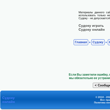
Материалы данного са
использовать только н
Судоку - не допускается
Судоку играть
Судоку онлайн
Главная
»
Судоку
»
Если Вы заметили ошибку, 
мы обязательно ее устрани
Судоку
© 2010 - 20
Все пр
онлайн
Политика ко