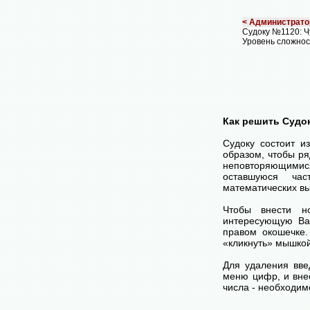
< Администрато
Судоку №1120: Ч
Уровень сложнос
Как решить Судо
Судоку состоит и
образом, чтобы ря
неповторяющимися
оставшуюся час
математических вы
Чтобы внести н
интересующую Ва
правом окошечке
«кликнуть» мышко
Для удаления вве
меню цифр, и внес
числа - необходим