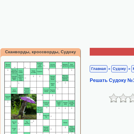
Сканворды, кроссворды, Судоку
Главная
»
Судоку
»
Решать Судоку №1