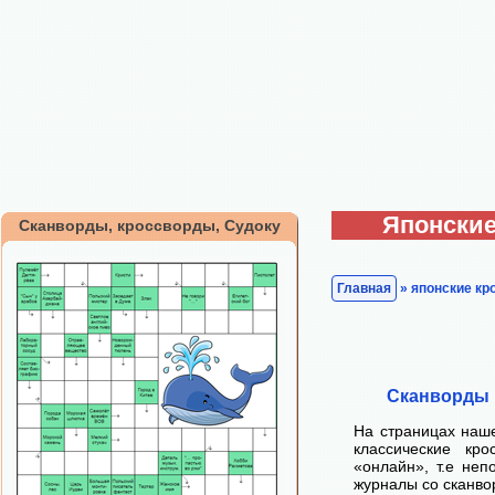
Японские
Сканворды, кроссворды, Судоку
Главная
» японские к
Сканворды 
На страницах наше
классические кр
«онлайн», т.е неп
журналы со сканво