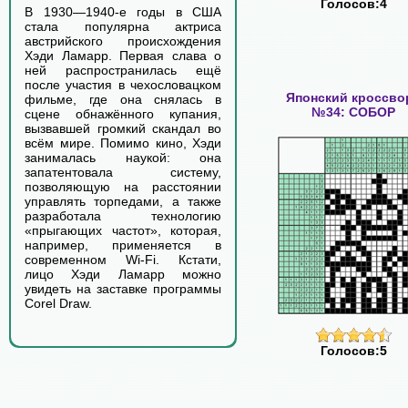
Голосов:4
В 1930—1940-е годы в США
стала популярна актриса
австрийского происхождения
Хэди Ламарр. Первая слава о
ней распространилась ещё
после участия в чехословацком
Японский кроссво
фильме, где она снялась в
№34: СОБОР
сцене обнажённого купания,
вызвавшей громкий скандал во
всём мире. Помимо кино, Хэди
занималась наукой: она
запатентовала систему,
позволяющую на расстоянии
управлять торпедами, а также
разработала технологию
«прыгающих частот», которая,
например, применяется в
современном Wi-Fi. Кстати,
лицо Хэди Ламарр можно
увидеть на заставке программы
Corel Draw.
Голосов:5