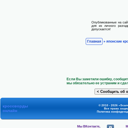
Опубликованные на сай
для их личного разгад
допускается!
Главная
» японские к
Если Вы заметили ошибку, сообщит
мы обязательно ее устраним и сде
кроссворды
© 2010 - 2026 «Scanv
Все права защи
онлайн
Политика конфиденц
Мы ВКонтакте,
М