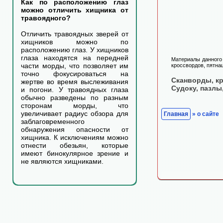
Как по расположению глаз
можно отличить хищника от
травоядного?
Отличить травоядных зверей от
хищников можно по
расположению глаз. У хищников
глаза находятся на передней
Материалы данного 
части морды, что позволяет им
кроссвордов, пятнаш
точно фокусироваться на
Сканворды, к
жертве во время выслеживания
Судоку, пазлы
и погони. У травоядных глаза
обычно разведены по разным
сторонам морды, что
увеличивает радиус обзора для
Главная
» о сайте
заблаговременного
обнаружения опасности от
хищника. К исключениям можно
отнести обезьян, которые
имеют бинокулярное зрение и
не являются хищниками.