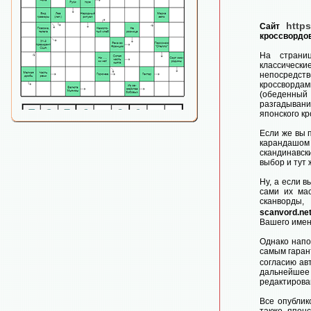
https
Сайт
кроссвордов
На страни
классически
непосредств
кроссвордам
(обеденный
разгадыван
японского к
Если же вы 
карандашо
скандинавск
выбор и тут
Ну, а если 
сами их мас
сканворды,
scanvord.ne
Вашего имен
Однако напо
самым гаран
согласию ав
дальнейше
редактирова
Все опублик