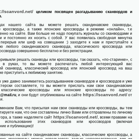
://scanvord.net/
целиком посвящен разгадыванию сканвордов и
.
цах нашего сайта вы можете решать скандинавские сканворды,
е кроссворды, а также японские кроссворды в режиме «онлайн», т.е
енно на сайте. Вам больше не надо покупать журналы со сканвордами и
и и постоянно их носить с собой. У вас появилась свободная минутка
 перерыв или шеф на совещании :) заходите к нам и приступайте к
ию любого скандинавского сканворда, классического кроссворда или
россворда совершенно бесплатно и без регистрации.
привыкли решать сканводы или кроссворды, так сказать, «по-старинке», с
м в руках, то вы можете распечатать любой интересующий вас
ий сканворд, классический кроссворд или японский кроссворд на ваш
 же приступить к любимому занятию.
вы уже давно занимаетесь разгадыванием сканвордов и кроссвордов и уже
терски составляете, то вы можете прислать нам свои скандинавские
 классические кроссворды или японские кроссворды по адресу:
https://scanvord.net/
t@mail.ru
, и они будут опубликованы на сайте
от
и.
минаем Вам, что присылая нам свои сканворды или кроссворды, вы тем
тируете нам, что они составлены лично Вами или отправлены по личному
https://scanvord.net/
тора, а также наделяете сайт
, всеми правами на
е использование этих сканвордов или кроссвордов (включая
ние и публикацию)!
ованные на сайте скандинавские сканворды, классические кроссворды, а