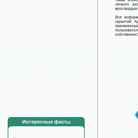
также япон
личного ра
кроссвордов 
Вся информа
гарантий. 
причиненный
пользовате
собственнос
Интересные факты