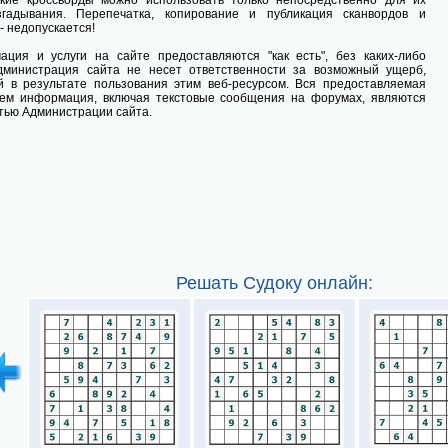
ские кроссворды можно использовать только непосредственно для их
згадывания. Перепечатка, копирование и публикация сканвордов и
- недопускается!
ция и услуги на сайте предоставляются "как есть", без каких-либо
Администрация сайта не несет ответственности за возможный ущерб,
 в результате пользования этим веб-ресурсом. Вся предоставляемая
лем информация, включая текстовые сообщения на форумах, являются
тью Администрации сайта.
Решать Судоку онлайн: