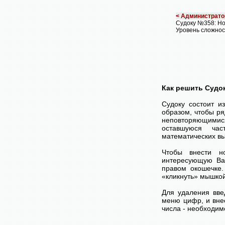
< Администрато
Судоку №358: Н
Уровень сложнос
Как решить Судо
Судоку состоит и
образом, чтобы ря
неповторяющимися
оставшуюся час
математических вы
Чтобы внести н
интересующую Ва
правом окошечке
«кликнуть» мышко
Для удаления вве
меню цифр, и внес
числа - необходим