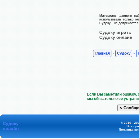
Материалы данного са
использовать только н
Судоку - не допускается
Судоку играть
Судоку онлайн
Главная
»
Судоку
»
Если Вы заметили ошибку, 
мы обязательно ее устрани
Судоку
© 2010 - 20
Все пр
онлайн
Политика ко