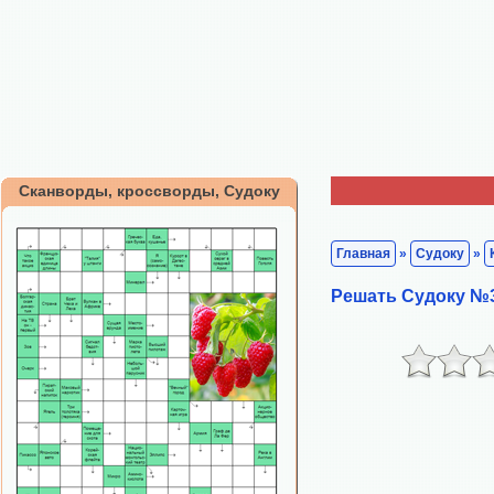
Сканворды, кроссворды, Судоку
Главная
»
Судоку
»
Решать Судоку №