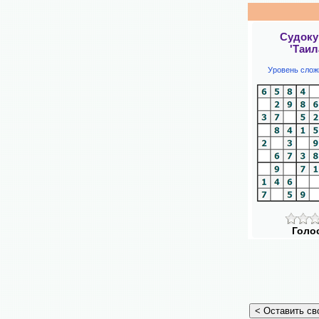
Судоку
'Таил
Уровень слож
Голо