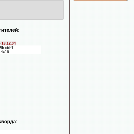
ителей:
>
18.12.04
АЛЬБЕРТ
14х16
сворда: