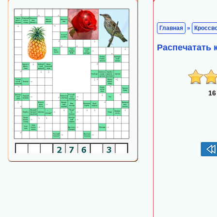
Главная
»
Кроссв
Распечатать 
16