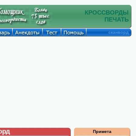
КРОССВОРДЫ
ПЕЧАТЬ
сканворд
орд
Примета