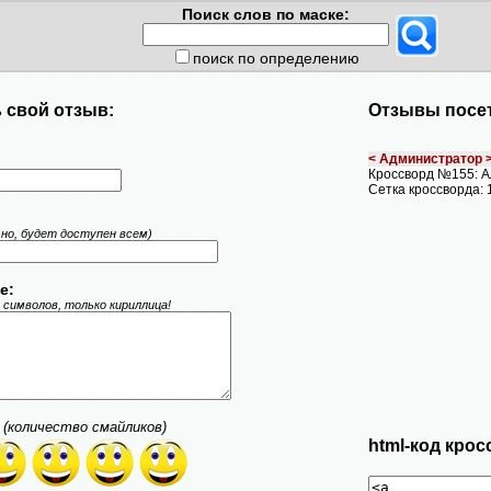
Поиск слов по маске:
поиск по определению
 свой отзыв:
Отзывы посет
< Администратор 
Кроссворд №155: 
Сетка кроссворда: 
ьно, будет доступен всем)
е:
 символов, только кириллица!
(количество смайликов)
html-код крос