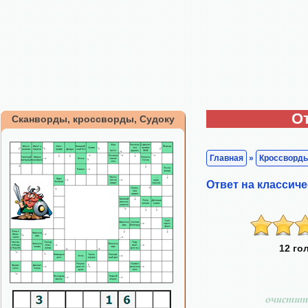
О
Сканворды, кроссворды, Судоку
Главная
»
Кроссворд
Ответ на классич
12 го