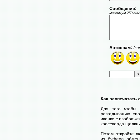
Сообщение:
максимум 250 симв
Антиспам:
(ко
Как распечатать
Для того чтобы 
разгадыванию «по
иконке с изображе
кроссворда щелкни
Потом откройте лю
из буфера обмена