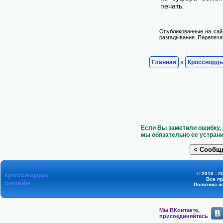
печать.
Опубликованные на сай
разгадывания. Перепечат
Главная
»
Кроссворд
Если Вы заметили ошибку, 
мы обязательно ее устрани
кроссворды
© 2010 - 2
Все п
онлайн
Политика к
Мы ВКонтакте,
присоединяйтесь