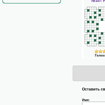
№107: 
Голос
Оставить св
Имя: