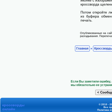
иконке с изображе
кроссворда щелкни
Потом откройте лю
из буфера обмена
печать.
Опубликованные на сай
разгадывания. Перепечат
Главная
»
Кроссворд
Если Вы заметили ошибку, 
мы обязательно ее устрани
кроссворды
© 2010 - 2
Все п
онлайн
Политика к