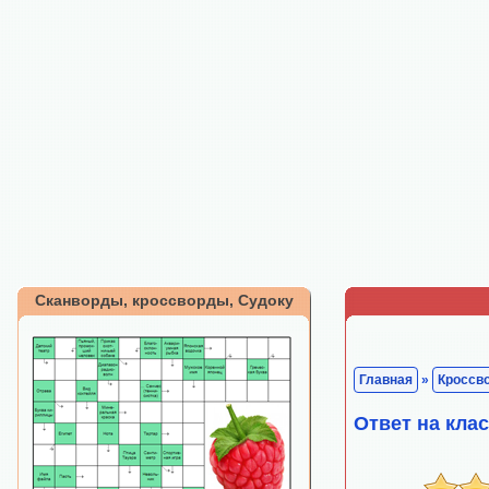
Сканворды, кроссворды, Судоку
Главная
»
Кроссв
Ответ на кла