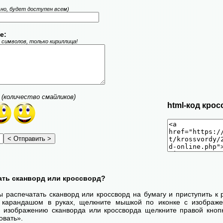
ьно, будет доступен всем)
е:
 символов, только кириллица!
(количество смайликов)
html-код крос
ать сканворд или кроссворд?
ы распечатать сканворд или кроссворд на бумагу и приступить к
с карандашом в руках, щелкните мышкой по иконке с изображ
 изображению сканворда или кроссворда щелкните правой кноп
овать».