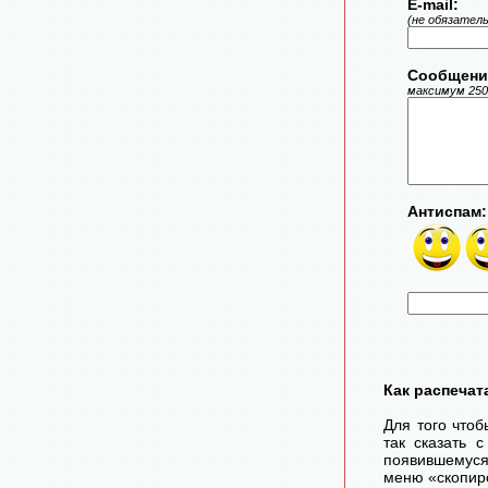
E-mail:
(не обязател
Сообщени
максимум 250
Антиспам:
Как распечат
Для того чтоб
так сказать 
появившемуся
меню «скопир