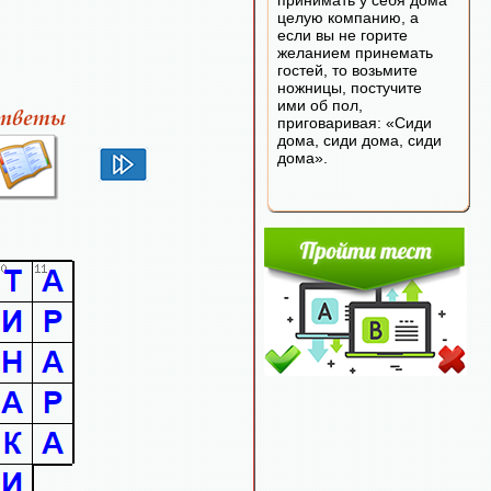
принимать у себя дома
целую компанию, а
если вы не горите
желанием принемать
гостей, то возьмите
ножницы, постучите
ими об пол,
приговаривая: «Сиди
дома, сиди дома, сиди
дома».