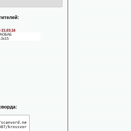
ителей:
>
21.03.16
БАОБАБ
13х15
сворда: