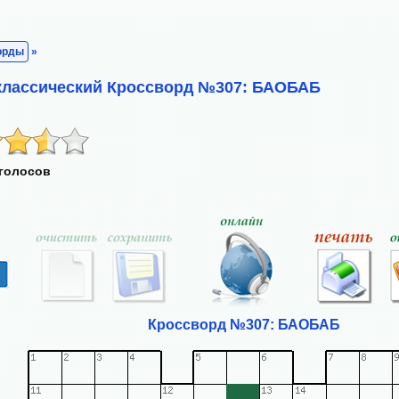
орды
»
классический Кроссворд №307: БАОБАБ
 голосов
Кроссворд №307: БАОБАБ