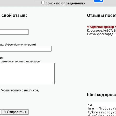
поиск по определению
 свой отзыв:
Отзывы посет
< Администратор 
Кроссворд №307: 
Сетка кроссворда: 
ьно, будет доступен всем)
е:
 символов, только кириллица!
(количество смайликов)
html-код крос