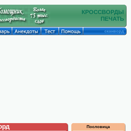
КРОССВОРДЫ
ПЕЧАТЬ
сканворд
орд
Пословица