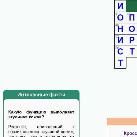
Интересные факты
Какую функцию выполняет
«гусиная кожа»?
Рефлекс, приводящий к
возникновению «гусиной кожи»,
Крос
достался нам в наследство от