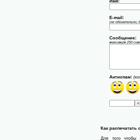
Имя:
E-mail:
(не обязательно, 
Сообщение:
максимум 250 симв
Антиспам:
(ко
Как распечатать
Для того чтобы 