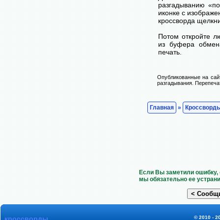
разгадыванию «по
иконке с изображе
кроссворда щелкни
Потом откройте лю
из буфера обмена
печать.
Опубликованные на сай
разгадывания. Перепечат
Главная
»
Кроссворд
Если Вы заметили ошибку, 
мы обязательно ее устрани
кроссворды
© 2010 - 2