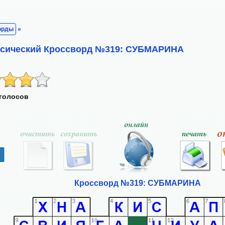
орды
»
ассический Кроссворд №319: СУБМАРИНА
 голосов
Кроссворд №319: СУБМАРИНА