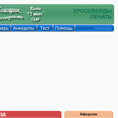
КРОССВОРДЫ
ПЕЧАТЬ
сканворд
рд
Афоризм