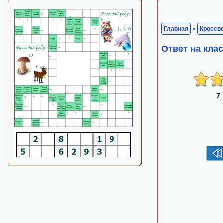
Главная
»
Кроссв
Ответ на кл
7