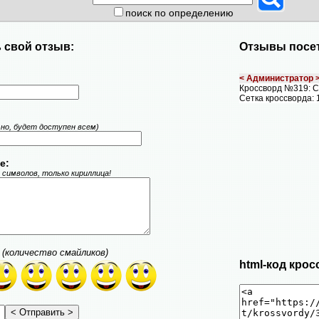
поиск по определению
 свой отзыв:
Отзывы посет
< Администратор 
Кроссворд №319:
Сетка кроссворда: 
ьно, будет доступен всем)
е:
 символов, только кириллица!
(количество смайликов)
html-код крос