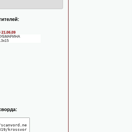
ителей:
>
21.06.09
 СУБМАРИНА
13х15
сворда: