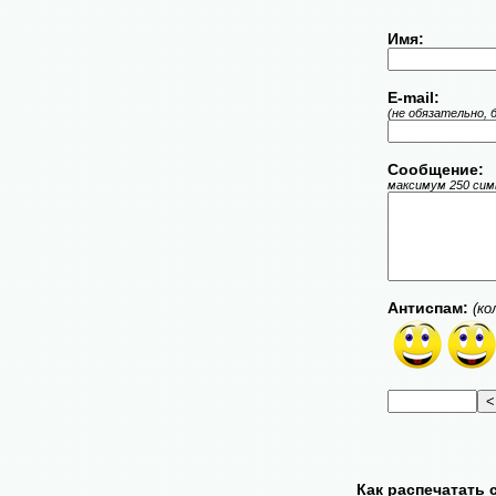
Имя:
E-mail:
(не обязательно, 
Сообщение:
максимум 250 симв
Антиспам:
(ко
Как распечатать