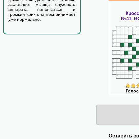
заставляет мышцы слухового
аппарата напрягаться, и
Крос
громкий крик она воспринимает
№41: 
уже нормально.
Голос
Оставить св