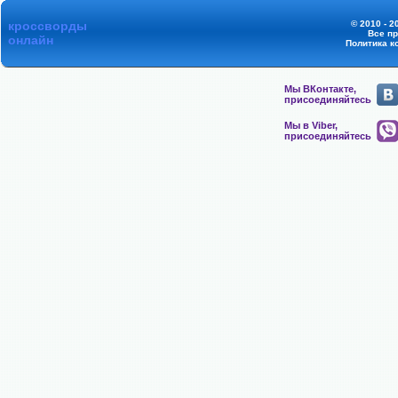
кроссворды
© 2010 - 2
Все п
онлайн
Политика к
Мы ВКонтакте,
присоединяйтесь
Мы в Viber,
присоединяйтесь