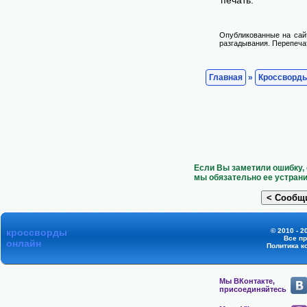
Опубликованные на сай
разгадывания. Перепечат
Главная
»
Кроссворд
Если Вы заметили ошибку, 
мы обязательно ее устрани
кроссворды
© 2010 - 2
Все п
онлайн
Политика к
Мы ВКонтакте,
присоединяйтесь