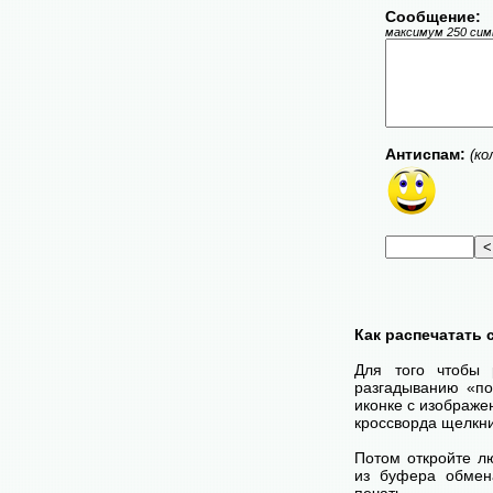
Сообщение:
максимум 250 симв
Антиспам:
(ко
Как распечатать
Для того чтобы 
разгадыванию «по
иконке с изображе
кроссворда щелкни
Потом откройте лю
из буфера обмена
печать.