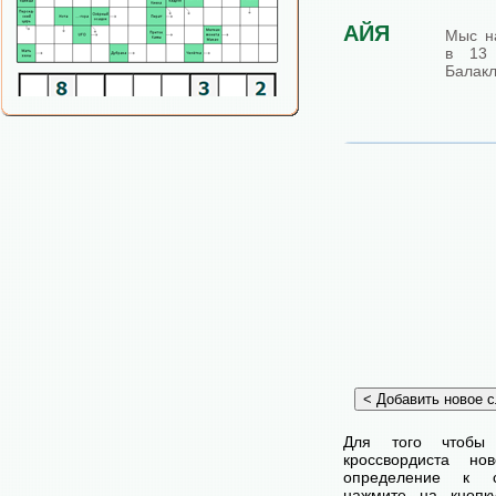
АЙЯ
Мыс н
в 13 
Балакл
Для того чтобы
кроссвордиста н
определение к с
нажмите на кнопк