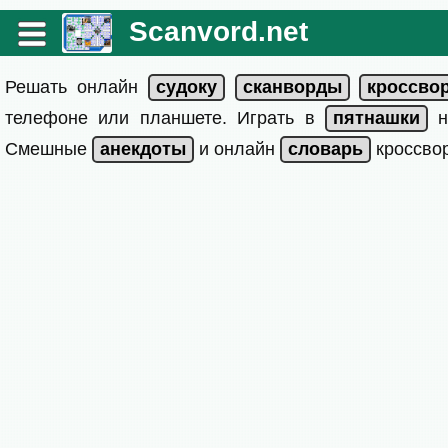
Scanvord.net
Решать онлайн
телефоне или планшете. Играть в
на
Смешные
и онлайн
кроссвор