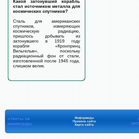
Какой затонувший корабль
стал источником металла для
космических спутников?
Сталь для американских
спутников, измеряющих
космическую радиацию,
пришлось добывать из
затонувшего в 1919 году
корабля «Кронпринц
Вильгельм», поскольку
радиационный фон от стали,
изготовленной после 1945 года,
слишком велик.
ответы на
Информеры
Правила сайта
сканворды
кро
Карта сайта