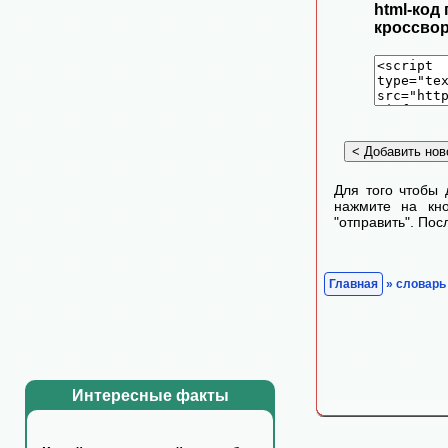
html-код
кроссвор
Для того чтобы 
нажмите на кно
"отправить". По
Главная
» словарь
Интересные факты