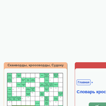
Сканворды, кроссворды, Судоку
Главная
»
Cловарь кро