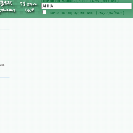
Поиск по маске:
( *а*о* )
или
( за+ник )
поиск по определению: (
науч работ
)
мя.