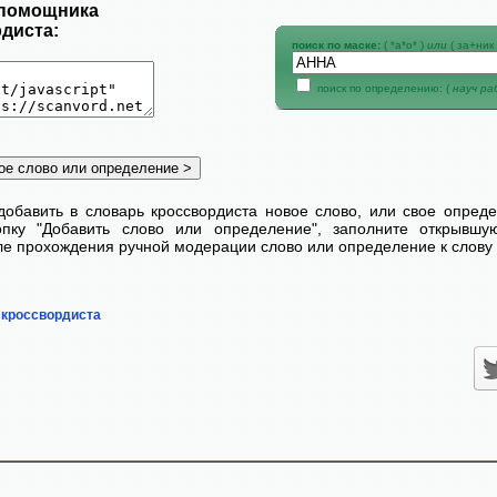
 помощника
диста:
поиск по маске:
( *а*о* )
или
( за+ник 
поиск по определению: (
науч р
добавить в словарь кроссвордиста новое слово, или свое опред
пку "Добавить слово или определение", заполните открывш
сле прохождения ручной модерации слово или определение к слову 
 кроссвордиста