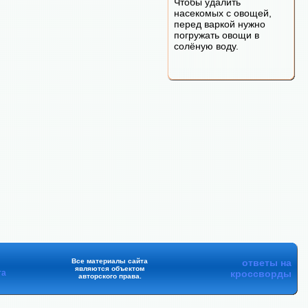
Чтобы удалить
насекомых с овощей,
перед варкой нужно
погружать овощи в
солёную воду.
Все материалы сайта
ответы на
являются объектом
та
кроссворды
авторского права.