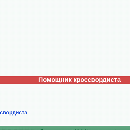
Помощник кроссвордиста
ссвордиста