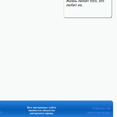
Жизнь любит того, кто
любит ее.
Все материалы сайта
ответы на
являются объектом
та
кроссворды
авторского права.