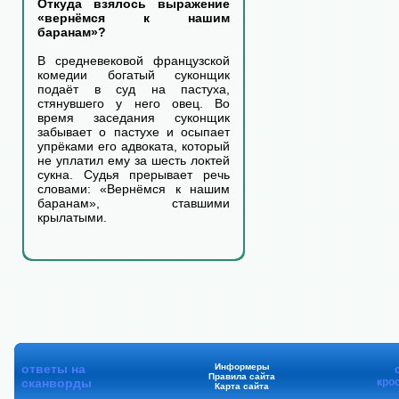
Откуда взялось выражение
«вернёмся к нашим
баранам»?
В средневековой французской
комедии богатый суконщик
подаёт в суд на пастуха,
стянувшего у него овец. Во
время заседания суконщик
забывает о пастухе и осыпает
упрёками его адвоката, который
не уплатил ему за шесть локтей
сукна. Судья прерывает речь
словами: «Вернёмся к нашим
баранам», ставшими
крылатыми.
ответы на
Информеры
Правила сайта
сканворды
кро
Карта сайта