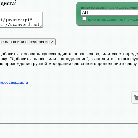
диста:
поиск по маске:
( *а*о* )
или
( за+ник 
поиск по определению: (
науч р
добавить в словарь кроссвордиста новое слово, или свое опред
пку "Добавить слово или определение", заполните открывш
сле прохождения ручной модерации слово или определение к слову 
 кроссвордиста