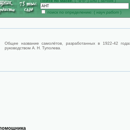
Поиск по маске:
( *а*о* )
или
( за+ник )
поиск по определению: (
науч работ
)
Общее название самолётов, разработанных в 1922-42 года
руководством А. Н. Туполева.
 помощника