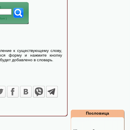
)
абот
)
еление к существующему слову,
уюся форму и нажмите кнопку
будет добавлено в словарь.
Пословица