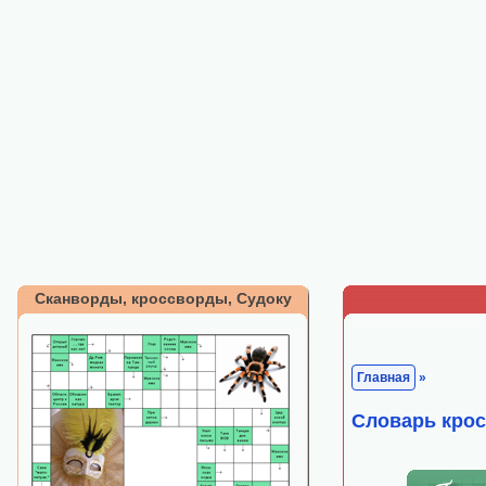
Сканворды, кроссворды, Судоку
Главная
»
Cловарь кро