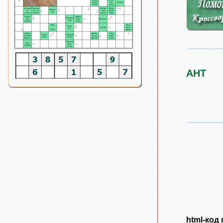
АНТ
html-код