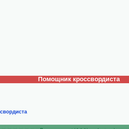
Помощник кроссвордиста
ссвордиста