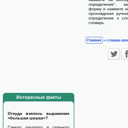
определение", з
форму и нажмите кн
прохождения ручно
определение к сл
словарь.
Главная
» словарь кро
Интересные факты
Откуда взялось выражение
«большая шишка»?
Самого опытного и сильного