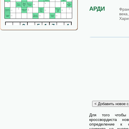
АРДИ
Фран
века
Хари
Для того чтобы
кроссвордиста н
определение к с
нажмите на кнопк