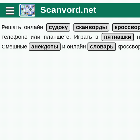
Scanvord.net
Решать онлайн
телефоне или планшете. Играть в
на
Смешные
и онлайн
кроссвор