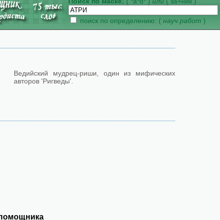
Поиск по маске:
( *а*о* )
или
( за+ник )
поиск по определению: (
науч работ
)
Ведийский мудрец-риши, один из мифических
авторов 'Ригведы'.
 помощника