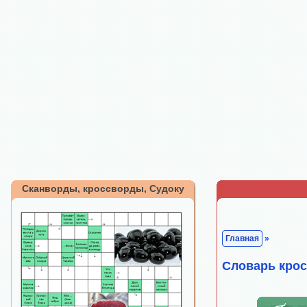
Сканворды, кроссворды, Судоку
Главная
»
Cловарь кро