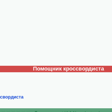
Помощник кроссвордиста
ссвордиста