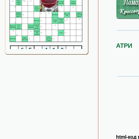
АТРИ
html-код