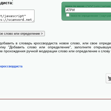
диста:
поиск по маске:
( *а*о* )
или
( за+ник 
поиск по определению: (
науч р
добавить в словарь кроссвордиста новое слово, или свое опред
пку "Добавить слово или определение", заполните открывш
сле прохождения ручной модерации слово или определение к слову 
 кроссвордиста