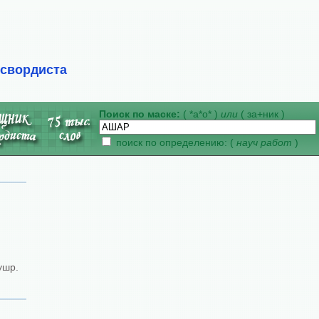
ссвордиста
Поиск по маске:
( *а*о* )
или
( за+ник )
поиск по определению: (
науч работ
)
ушр.