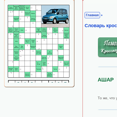
Главная
»
Cловарь кро
АШАР
То же, что 