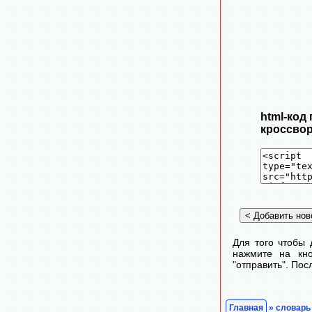
html-код
кроссвор
Для того чтобы 
нажмите на кно
"отправить". По
Главная
» словарь