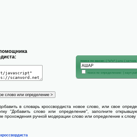
 помощника
диста:
поиск по маске:
( *а*о* )
или
( за+ник 
поиск по определению: (
науч р
добавить в словарь кроссвордиста новое слово, или свое опред
пку "Добавить слово или определение", заполните открывш
сле прохождения ручной модерации слово или определение к слову 
 кроссвордиста