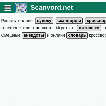
Scanvord.net
Решать онлайн
телефоне или планшете. Играть в
на
Смешные
и онлайн
кроссвор