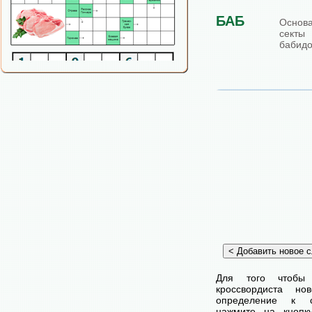
БАБ
Основа
секты
бабидо
Для того чтобы
кроссвордиста н
определение к с
нажмите на кнопк