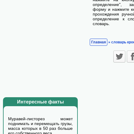
определение", з
форму и нажмите кн
прохождения ручно
определение к сл
словарь.
Главная
» словарь кро
Интересные факты
Муравей-листорез может
поднимать и перемещать грузы,
масса которых в 50 раз больше
его собственного веса.