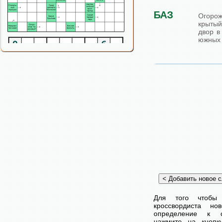
БАЗ
Огоро
крытый
двор в
южных 
Для того чтобы
кроссвордиста н
определение к с
нажмите на кнопк