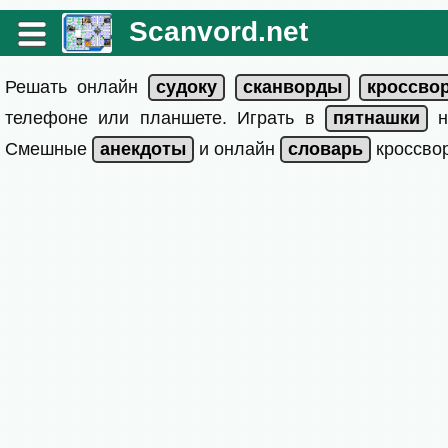
Scanvord.net
Решать онлайн
телефоне или планшете. Играть в
на
Смешные
и онлайн
кроссвор