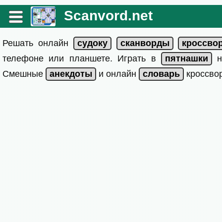
Scanvord.net
Решать онлайн
телефоне или планшете. Играть в
на
Смешные
и онлайн
кроссвор