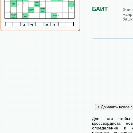
БАИТ
Эпич
жа
башк
Для того чтобы
кроссвордиста н
определение к с
нажмите на кнопк