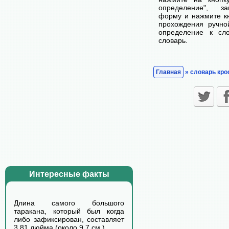
определение", з
форму и нажмите кн
прохождения ручно
определение к сл
словарь.
Главная
» словарь кро
Интересные факты
Длина самого большого
таракана, который был когда
либо зафиксирован, составляет
3.81 дюйма (около 9.7 см.)