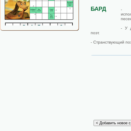
БАРД
- П
испо
песе
- У 
поэт.
- Странствующий поэ