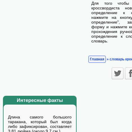
Для того чтобы
кроссвордиста н
определение к с
нажмите на кнопк
определение", з
форму и нажмите кн
прохождения ручно
определение к сл
словарь.
Главная
» словарь кро
Интересные факты
Длина самого большого
таракана, который был когда
либо зафиксирован, составляет
3.81 дюйма (около 9.7 см.)