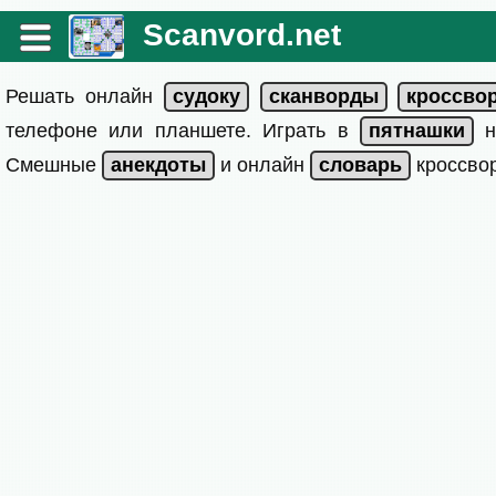
Scanvord.net
Решать онлайн
телефоне или планшете. Играть в
на
Смешные
и онлайн
кроссвор