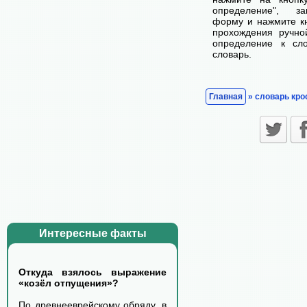
определение", з
форму и нажмите кн
прохождения ручно
определение к сл
словарь.
Главная
» словарь кро
Интересные факты
Откуда взялось выражение
«козёл отпущения»?
По древнееврейскому обряду, в