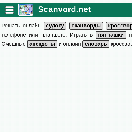
Scanvord.net
Решать онлайн
телефоне или планшете. Играть в
на
Смешные
и онлайн
кроссвор