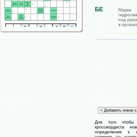
БЕ
Марк
гидроса
под руко
в органи
Для того чтобы
кроссвордиста н
определение к с
нажмите на кнопк