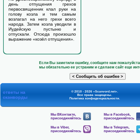
день отпущения грехов
первосвященник клал руки на
голову козла и тем самым
возлагал на него грехи всего
народа. Затем козла уводили в
Иудейскую пустыню и
отпускали. Отсюда произошло
выражение «козёл отпущения».
Если Вы заметили ошибку, сообщите нам пожалуйста 
мы обязательно ее устраним и сделаем сайт еще инт
ответы на
© 2010 - 2026 «Scanvord.net».
Все права защищены.
сканворды
Политика конфиденциальности
.
Мы ВКонтакте,
Мы в Facebook,
присоединяйтесь
присоединяйтесь
Мы в Viber,
Мы в Telegram,
присоединяйтесь
присоединяйтесь