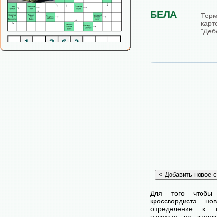
БЕЛА
Те
кар
"Деб
Для того чтобы
кроссвордиста н
определение к с
нажмите на кнопк