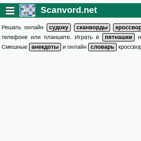
Scanvord.net
Решать онлайн
телефоне или планшете. Играть в
на
Смешные
и онлайн
кроссвор