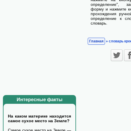
определение", з
форму и нажмите кн
прохождения ручно
определение к сл
словарь.
Главная
» словарь кро
Интересные факты
На каком материке находится
самое сухое место на Земле?
Самое сухое место на Земле —