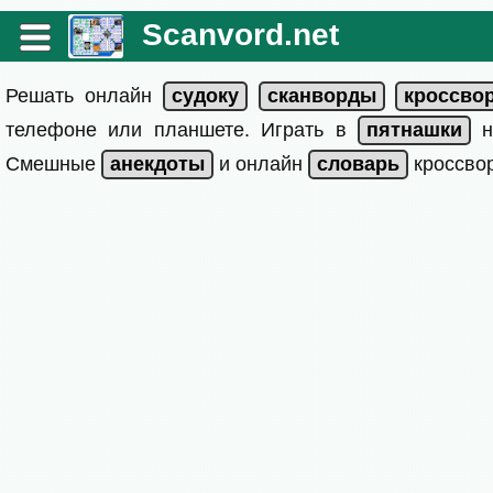
Scanvord.net
Решать онлайн
телефоне или планшете. Играть в
на
Смешные
и онлайн
кроссвор