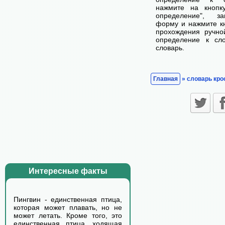
нажмите на кнопк
определение", з
форму и нажмите кн
прохождения ручно
определение к сл
словарь.
Главная
» словарь кро
Интересные факты
Пингвин - единственная птица,
которая может плавать, но не
может летать. Кроме того, это
единственная птица, ходящая