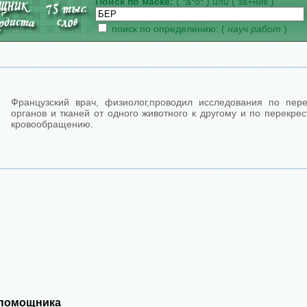
Поиск по маске:
( *а*о* )
или
( за+ник )
поиск по определению: (
науч работ
)
Французский врач, физиолог,проводил исследования по пере
органов и тканей от одного животного к другому и по перекре
кровообращению.
 помощника