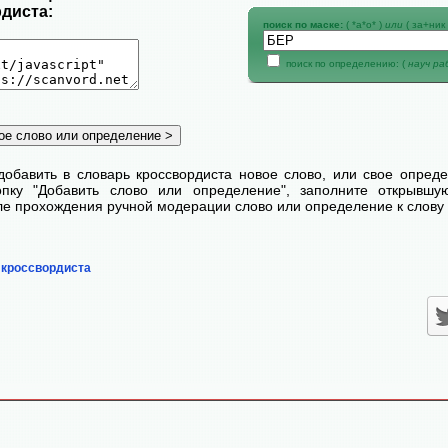
диста:
поиск по маске:
( *а*о* )
или
( за+ник 
поиск по определению: (
науч р
добавить в словарь кроссвордиста новое слово, или свое опред
пку "Добавить слово или определение", заполните открывш
сле прохождения ручной модерации слово или определение к слову 
 кроссвордиста