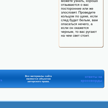
можете узнать, хорошо
отзываются о вас
посторонние или же
злословят. Проведите
кольцом по щеке, если
след будет белым, вам
опасаться нечего, а
если он окажется
черным, то вас ругают
на чем свет стоит.
Все материалы сайта
ответы на
являются объектом
та
кроссворды
авторского права.