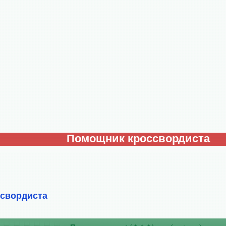
Помощник кроссвордиста
ссвордиста