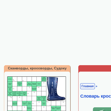
Сканворды, кроссворды, Судоку
Главная
»
Cловарь кро