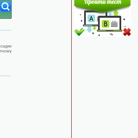
садке
стному