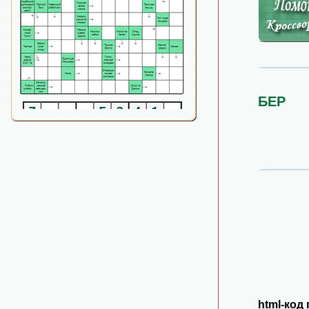
БЕР
html-код