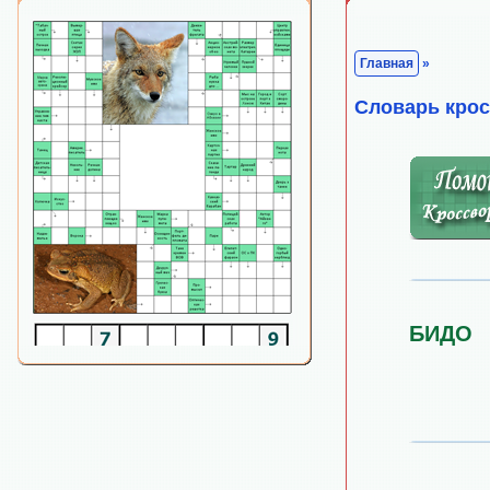
Главная
»
Cловарь кро
БИДО