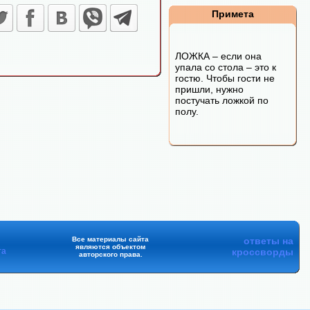
Примета
ЛОЖКА – если она
упала со стола – это к
гостю. Чтобы гости не
пришли, нужно
постучать ложкой по
полу.
Все материалы сайта
ответы на
являются объектом
та
кроссворды
авторского права.