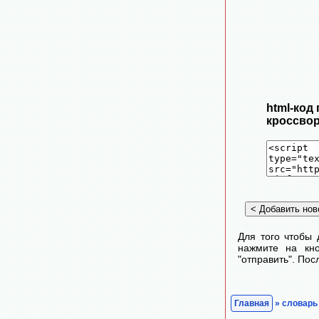
html-код
кроссвор
Для того чтобы 
нажмите на кно
"отправить". По
Главная
» словарь