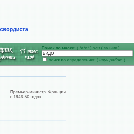
ссвордиста
Поиск по маске:
( *а*о* )
или
( за+ник )
поиск по определению: (
науч работ
)
Премьер-министр Франции
в 1946-50 годах.