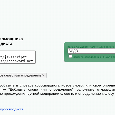
 помощника
диста:
поиск по маске:
( *а*о* )
или
( за+ник 
поиск по определению: (
науч р
добавить в словарь кроссвордиста новое слово, или свое опред
пку "Добавить слово или определение", заполните открывш
сле прохождения ручной модерации слово или определение к слову 
 кроссвордиста