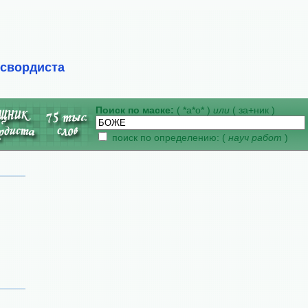
ссвордиста
Поиск по маске:
( *а*о* )
или
( за+ник )
поиск по определению: (
науч работ
)