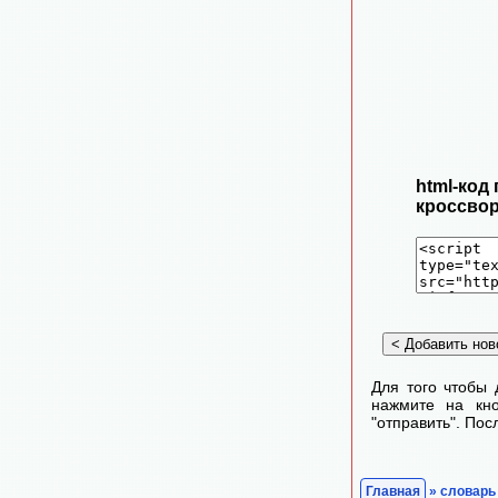
html-код
кроссвор
Для того чтобы 
нажмите на кно
"отправить". По
Главная
» словарь