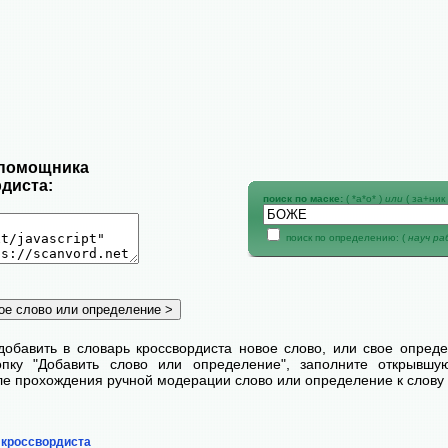
 помощника
диста:
поиск по маске:
( *а*о* )
или
( за+ник 
поиск по определению: (
науч р
добавить в словарь кроссвордиста новое слово, или свое опред
пку "Добавить слово или определение", заполните открывш
сле прохождения ручной модерации слово или определение к слову 
 кроссвордиста