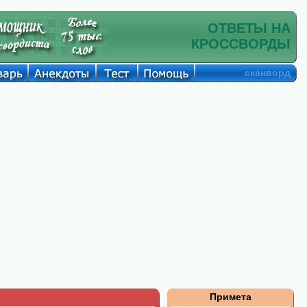
ОТВЕТЫ НА
КРОССВОРДЫ
сканворд
Примета