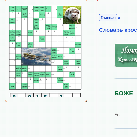
Главная
»
Cловарь кро
БОЖЕ
Бог.