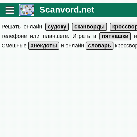
Scanvord.net
Решать онлайн
телефоне или планшете. Играть в
на
Смешные
и онлайн
кроссвор