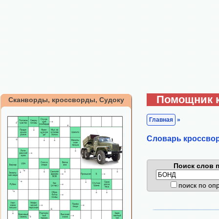
Помощник 
Сканворды, кроссворды, Судоку
Главная
»
Cловарь кроссво
Поиск слов п
поиск по о