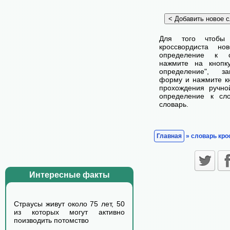
Для того чтобы
кроссвордиста н
определение к с
нажмите на кнопк
определение", з
форму и нажмите кн
прохождения ручно
определение к сл
словарь.
Главная
» словарь кро
Интересные факты
Страусы живут около 75 лет, 50
из которых могут активно
поизводить потомство