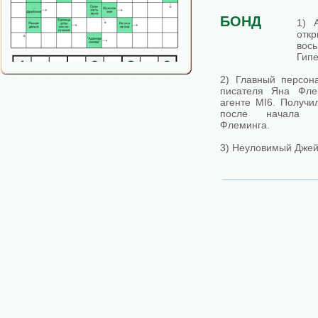
БОНД
1) 
отк
вос
Гипе
2) Главный персон
писателя Яна Фл
агенте MI6. Получи
после начала э
Флеминга.
3) Неуловимый Джей