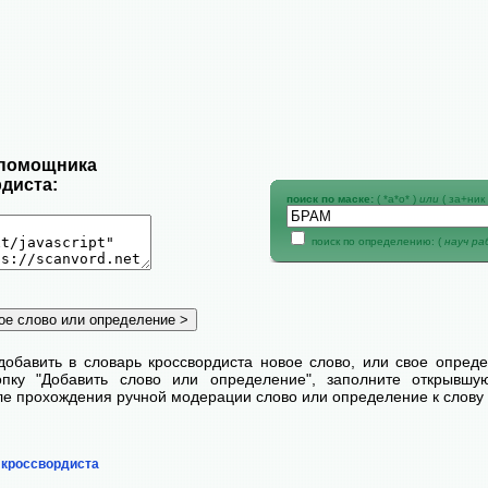
 помощника
диста:
поиск по маске:
( *а*о* )
или
( за+ник 
поиск по определению: (
науч р
добавить в словарь кроссвордиста новое слово, или свое опред
пку "Добавить слово или определение", заполните открывш
сле прохождения ручной модерации слово или определение к слову 
 кроссвордиста