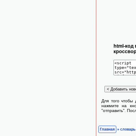
html-код
кроссвор
Для того чтобы 
нажмите на кно
"отправить". По
Главная
» словарь