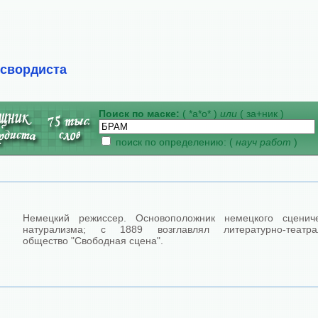
ссвордиста
Поиск по маске:
( *а*о* )
или
( за+ник )
поиск по определению: (
науч работ
)
Немецкий режиссер. Основоположник немецкого сцениче
натурализма; с 1889 возглавлял литературно-театра
общество "Свободная сцена".