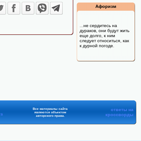
Афоризм
...не сердитесь на
дураков, они будут жить
еще долго, к ним
следует относиться, как
к дурной погоде.
Все материалы сайта
ответы на
являются объектом
та
кроссворды
авторского права.