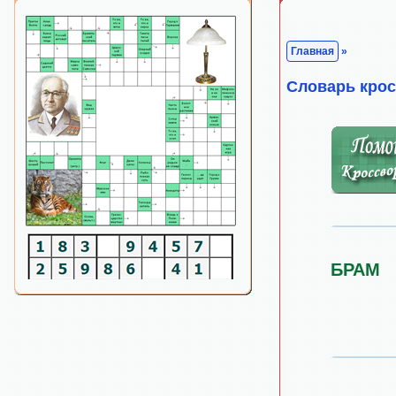
Главная
»
Cловарь кро
БРАМ