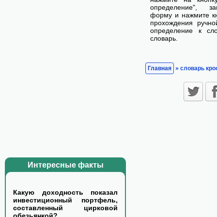
определение", з
форму и нажмите кн
прохождения ручно
определение к сл
словарь.
Главная
» словарь кро
Интересные факты
Какую доходность показал
инвестиционный портфель,
составленный цирковой
обезьянкой?