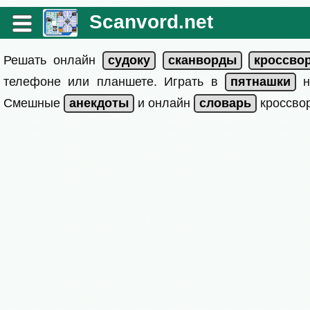
Scanvord.net
Решать онлайн
телефоне или планшете. Играть в
на
Смешные
и онлайн
кроссвор