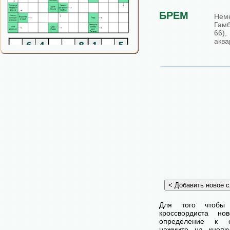
БРЕМ
Нем
Гамб
66),
аква
Для того чтобы
кроссвордиста н
определение к с
нажмите на кнопк