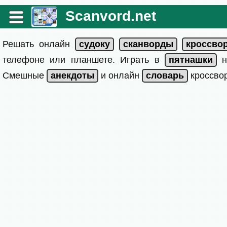
Scanvord.net
Решать онлайн
телефоне или планшете. Играть в
на
Смешные
и онлайн
кроссвор