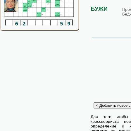
БУЖИ
Пре
Бедж
Для того чтобы
кроссвордиста н
определение к с
нажмите на кнопк