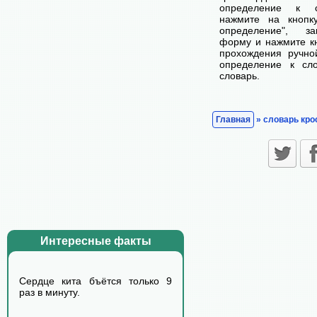
определение к с
нажмите на кнопк
определение", з
форму и нажмите кн
прохождения ручно
определение к сл
словарь.
Главная
» словарь кро
Интересные факты
Сердце кита бъётся только 9
раз в минуту.