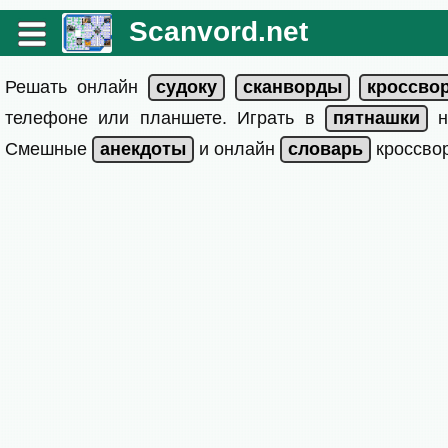
Scanvord.net
Решать онлайн
телефоне или планшете. Играть в
на
Смешные
и онлайн
кроссвор