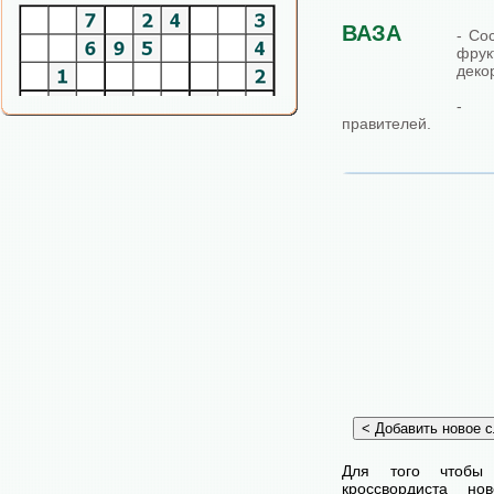
ВАЗА
- Со
фру
деко
- Ш
правителей.
Для того чтобы
кроссвордиста н