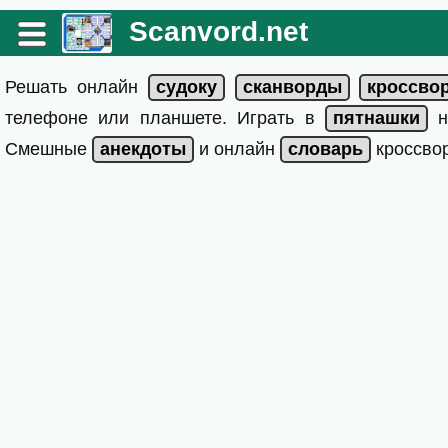
Scanvord.net
Решать онлайн
телефоне или планшете. Играть в
на
Смешные
и онлайн
кроссвор