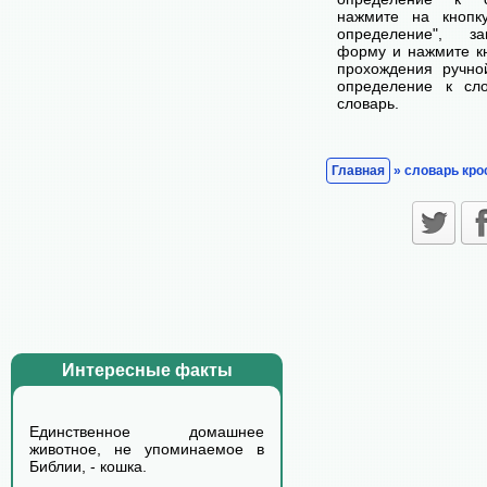
нажмите на кнопк
определение", з
форму и нажмите кн
прохождения ручно
определение к сл
словарь.
Главная
» словарь кро
Интересные факты
Единственное домашнее
животное, не упоминаемое в
Библии, - кошка.