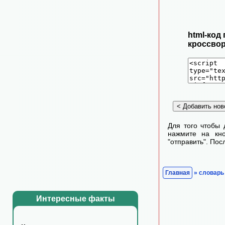
html-код
кроссвор
Для того чтобы 
нажмите на кно
"отправить". По
Главная
» словарь
Интересные факты