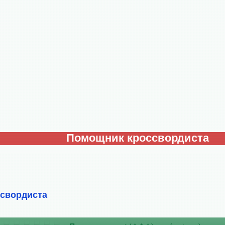
Помощник кроссвордиста
ссвордиста