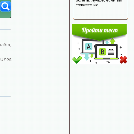
болеть, лучше, если вы
сожжете их.
лёта,
иц под