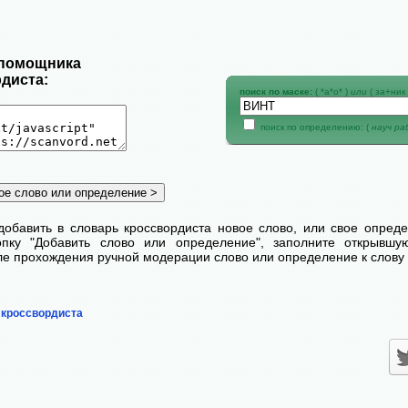
 помощника
диста:
поиск по маске:
( *а*о* )
или
( за+ник 
поиск по определению: (
науч р
добавить в словарь кроссвордиста новое слово, или свое опред
пку "Добавить слово или определение", заполните открывш
сле прохождения ручной модерации слово или определение к слову 
 кроссвордиста