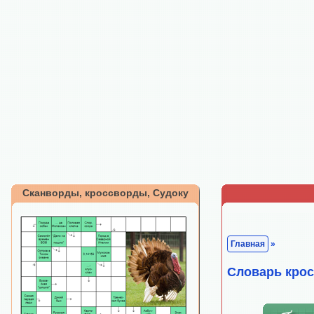
Сканворды, кроссворды, Судоку
Главная
»
Cловарь кро