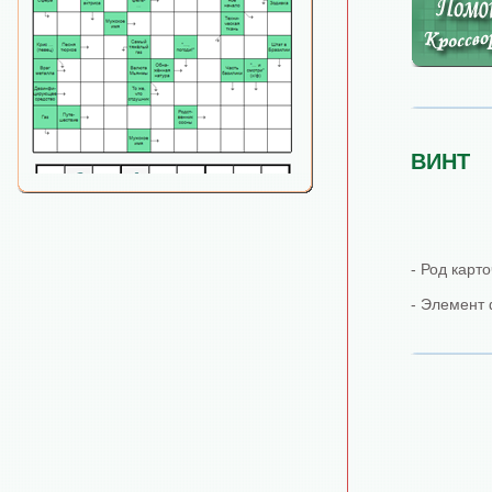
ВИНТ
- Род карт
- Элемент 