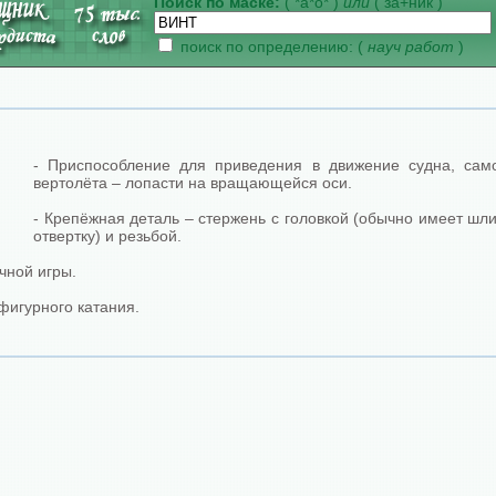
Поиск по маске:
( *а*о* )
или
( за+ник )
поиск по определению: (
науч работ
)
- Приспособление для приведения в движение судна, само
вертолёта – лопасти на вращающейся оси.
- Крепёжная деталь – стержень с головкой (обычно имеет шл
отвертку) и резьбой.
очной игры.
фигурного катания.