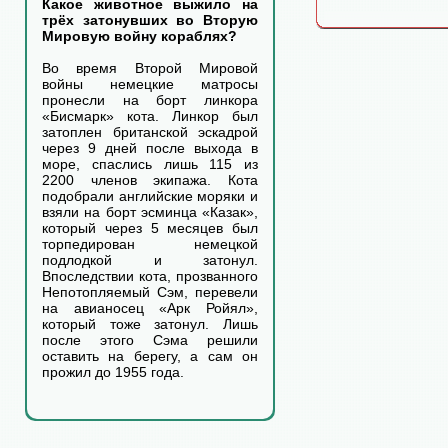
Какое животное выжило на
трёх затонувших во Вторую
Мировую войну кораблях?
Во время Второй Мировой
войны немецкие матросы
пронесли на борт линкора
«Бисмарк» кота. Линкор был
затоплен британской эскадрой
через 9 дней после выхода в
море, спаслись лишь 115 из
2200 членов экипажа. Кота
подобрали английские моряки и
взяли на борт эсминца «Казак»,
который через 5 месяцев был
торпедирован немецкой
подлодкой и затонул.
Впоследствии кота, прозванного
Непотопляемый Сэм, перевели
на авианосец «Арк Ройял»,
который тоже затонул. Лишь
после этого Сэма решили
оставить на берегу, а сам он
прожил до 1955 года.