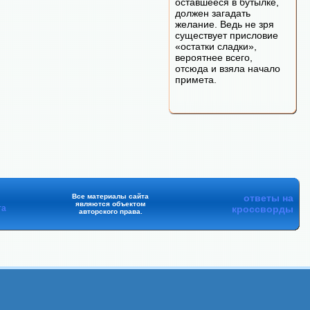
оставшееся в бутылке,
должен загадать
желание. Ведь не зря
существует присловие
«остатки сладки»,
вероятнее всего,
отсюда и взяла начало
примета.
Все материалы сайта
ответы на
являются объектом
та
кроссворды
авторского права.