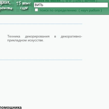
Поиск по маске:
( *а*о* )
или
( за+ник )
поиск по определению: (
науч работ
)
Техника декорирования в декоративно-
прикладном искусстве.
 помощника