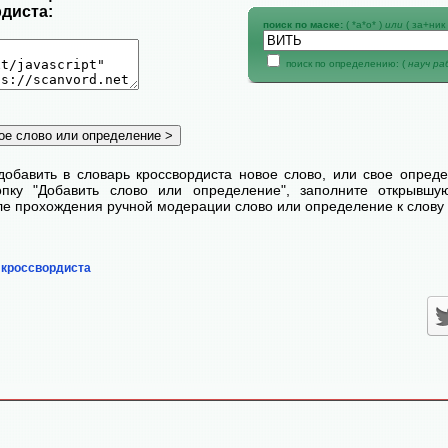
диста:
поиск по маске:
( *а*о* )
или
( за+ник 
поиск по определению: (
науч р
добавить в словарь кроссвордиста новое слово, или свое опред
пку "Добавить слово или определение", заполните открывш
сле прохождения ручной модерации слово или определение к слову 
 кроссвордиста