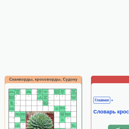
Сканворды, кроссворды, Судоку
Главная
»
Cловарь кро