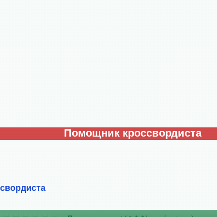
Помощник кроссвордиста
ссвордиста