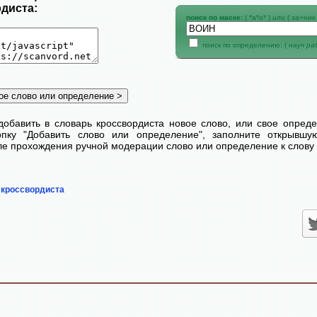
диста:
поиск по маске:
( *а*о* )
или
( за+ник 
поиск по определению: (
науч р
добавить в словарь кроссвордиста новое слово, или свое опред
пку "Добавить слово или определение", заполните открывш
сле прохождения ручной модерации слово или определение к слову 
 кроссвордиста