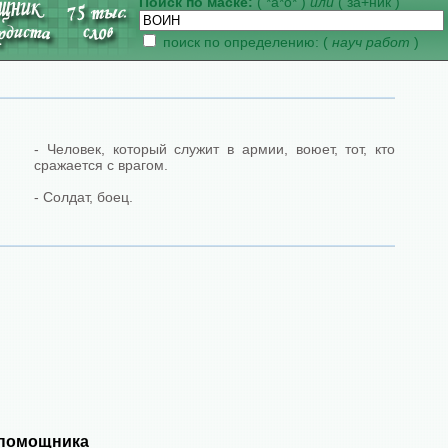
Поиск по маске:
( *а*о* )
или
( за+ник )
поиск по определению: (
науч работ
)
- Человек, который служит в армии, воюет, тот, кто
сражается с врагом.
- Солдат, боец.
 помощника