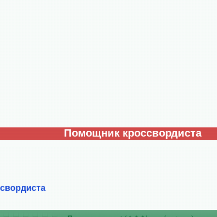
Помощник кроссвордиста
ссвордиста