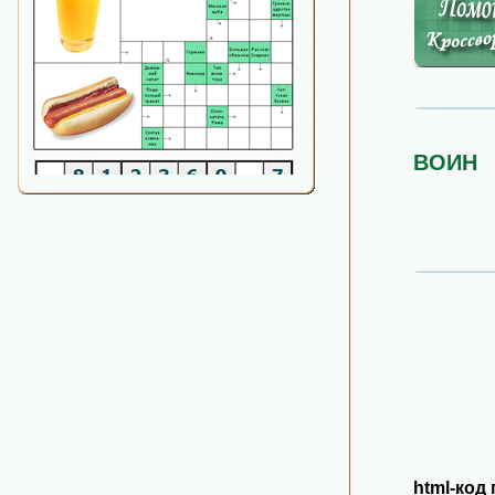
ВОИН
html-код