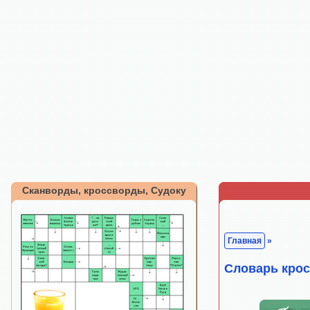
Сканворды, кроссворды, Судоку
Главная
»
Cловарь кро