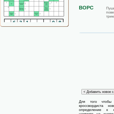
ВОРС
Пу
по
трик
Для того чтобы
кроссвордиста н
определение к с
нажмите на кнопк