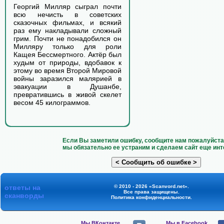
Георгий Милляр сыграл почти
всю нечисть в советских
сказочных фильмах, и всякий
раз ему накладывали сложный
грим. Почти не понадобился он
Милляру только для роли
Кащея Бессмертного. Актёр был
худым от природы, вдобавок к
этому во время Второй Мировой
войны заразился малярией в
эвакуации в Душанбе,
превратившись в живой скелет
весом 45 килограммов.
Если Вы заметили ошибку, сообщите нам пожалуйста 
мы обязательно ее устраним и сделаем сайт еще инт
ответы на
© 2010 - 2026 «Scanvord.net».
Все права защищены.
сканворды
Политика конфиденциальности
.
Мы ВКонтакте,
Мы в Facebook,