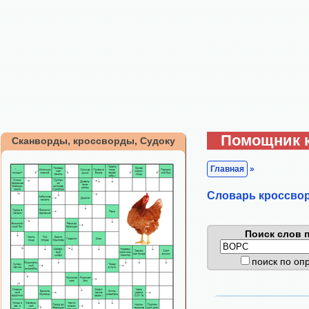
Помощник 
Сканворды, кроссворды, Судоку
Главная
»
Cловарь кроссво
Поиск слов п
поиск по о