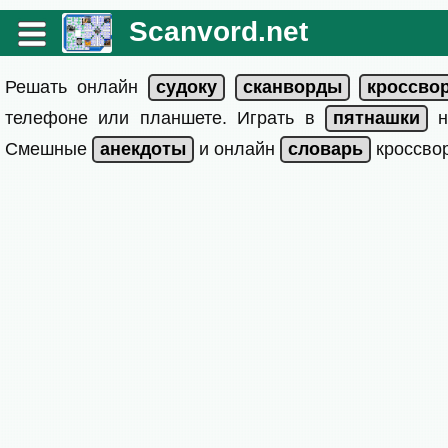
Scanvord.net
Решать онлайн
телефоне или планшете. Играть в
на
Смешные
и онлайн
кроссвор