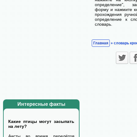
определение", з
форму и нажмите кн
прохождения ручно
определение к сл
словарь.
Главная
» словарь кро
Интересные факты
Какие птицы могут засыпать
на лету?
Аисты во время перелётов