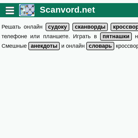
Scanvord.net
Решать онлайн
телефоне или планшете. Играть в
на
Смешные
и онлайн
кроссвор