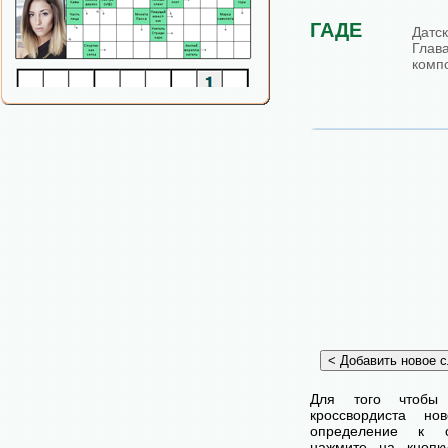
ГАДЕ
Датс
Глав
комп
Для того чтобы
кроссвордиста н
определение к с
нажмите на кнопк