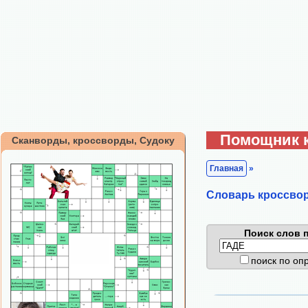
Помощник 
Сканворды, кроссворды, Судоку
Главная
»
Cловарь кроссво
Поиск слов п
поиск по о