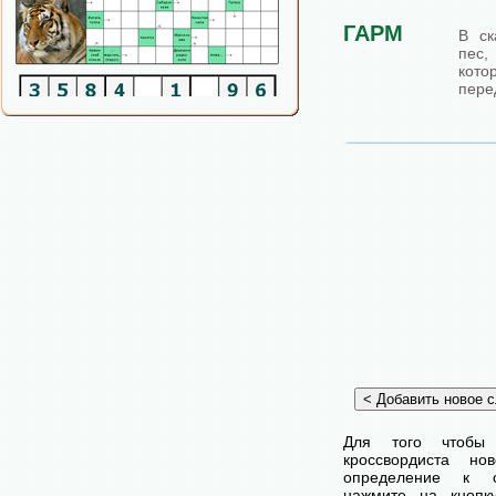
ГАРМ
В ск
пес
кото
пере
Для того чтобы
кроссвордиста н
определение к с
нажмите на кнопк