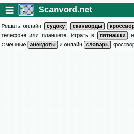
Scanvord.net
Решать онлайн
телефоне или планшете. Играть в
на
Смешные
и онлайн
кроссвор