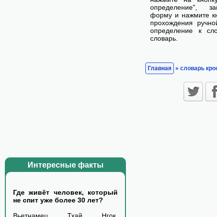
определение", з
форму и нажмите кн
прохождения ручно
определение к сл
словарь.
Главная
» словарь кро
Интересные факты
Где живёт человек, который
не спит уже более 30 лет?
Вьетнамец Тхай Нгок,