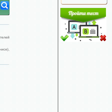
ителей
нисе),