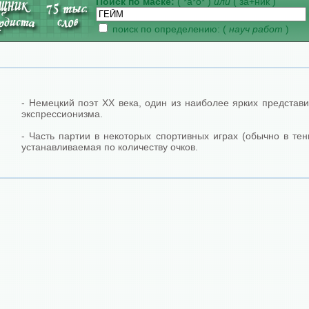
Поиск по маске:
( *а*о* )
или
( за+ник )
поиск по определению: (
науч работ
)
- Немецкий поэт ХХ века, один из наиболее ярких представ
экспрессионизма.
- Часть партии в некоторых спортивных играх (обычно в тен
устанавливаемая по количеству очков.