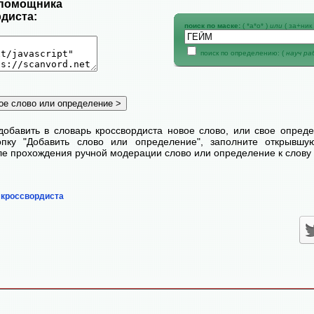
 помощника
диста:
поиск по маске:
( *а*о* )
или
( за+ник 
поиск по определению: (
науч р
добавить в словарь кроссвордиста новое слово, или свое опред
пку "Добавить слово или определение", заполните открывш
сле прохождения ручной модерации слово или определение к слову 
 кроссвордиста