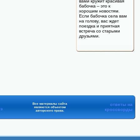
вами кружит красивая
бабочка – это к
хорошим новостям.
Если бабочка села вам
на голову, вас ждет
поездка и приятная
встреча со старыми
друзьями.
Все материалы сайта
ответы на
являются объектом
та
кроссворды
авторского права.