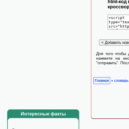
html-код
кроссвор
Для того чтобы 
нажмите на кно
"отправить". По
Главная
» словарь
Интересные факты