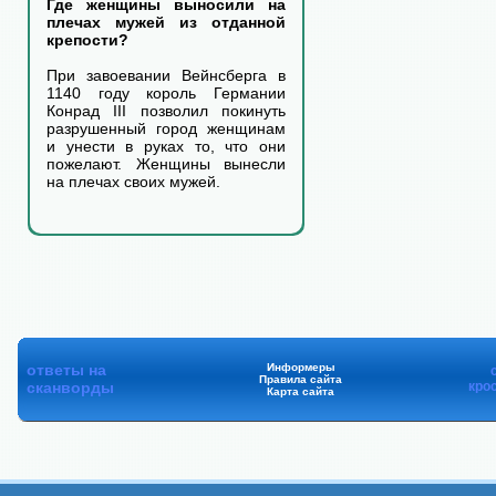
Где женщины выносили на
плечах мужей из отданной
крепости?
При завоевании Вейнсберга в
1140 году король Германии
Конрад III позволил покинуть
разрушенный город женщинам
и унести в руках то, что они
пожелают. Женщины вынесли
на плечах своих мужей.
ответы на
Информеры
Правила сайта
сканворды
кро
Карта сайта