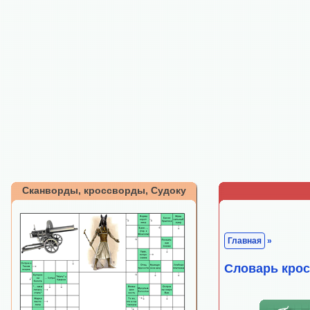
Сканворды, кроссворды, Судоку
Главная
»
Cловарь кро