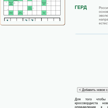
ГЕРД
Росси
осно
эволю
напр
естес
Для того чтобы
кроссвордиста н
определение к с