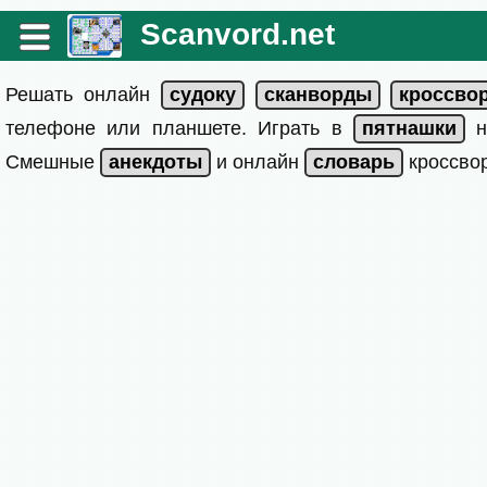
Scanvord.net
Решать онлайн
телефоне или планшете. Играть в
на
Смешные
и онлайн
кроссвор