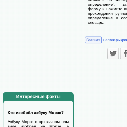
определение", з
форму и нажмите кн
прохождения ручно
определение к сл
словарь.
Главная
» словарь кро
Интересные факты
Кто изобрёл азбуку Морзе?
Азбуку Морзе в привычном нам
виде изобрёл не Морзе, а