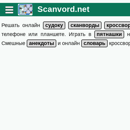
Scanvord.net
Решать онлайн
телефоне или планшете. Играть в
на
Смешные
и онлайн
кроссвор