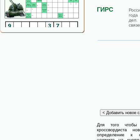
ГИРС
Росс
года
дел.
связе
Для того чтобы
кроссвордиста н
определение к с
нажмите на кнопк