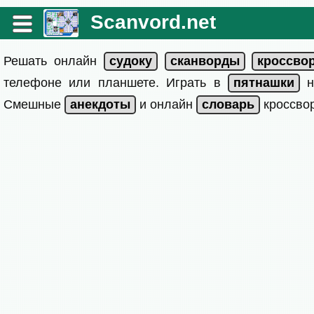
Scanvord.net
Решать онлайн
телефоне или планшете. Играть в
на
Смешные
и онлайн
кроссвор