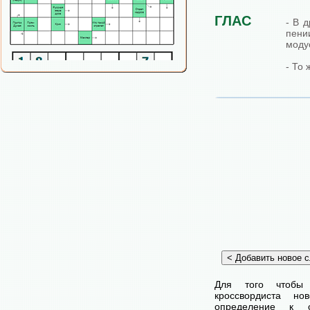
ГЛАС
- В 
пени
моду
- То 
Для того чтобы
кроссвордиста н
определение к с