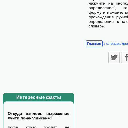
нажмите на кнопк
определение", з
форму и нажмите кн
прохождения ручно
определение к сл
словарь.
Главная
» словарь кро
Интересные факты
Откуда взялось выражение
«уйти по-английски»?
Когда кто-то уходит, не