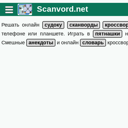
Scanvord.net
Решать онлайн
телефоне или планшете. Играть в
на
Смешные
и онлайн
кроссвор