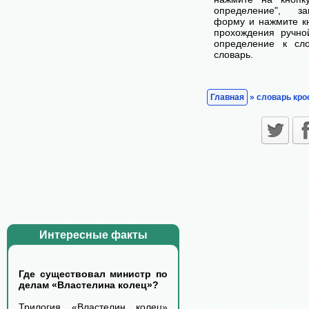
определение", з
форму и нажмите кн
прохождения ручно
определение к сл
словарь.
Главная
» словарь кро
Интересные факты
Где существовал министр по
делам «Властелина колец»?
Трилогия «Властелин колец»