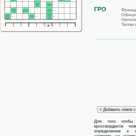
ГРО
Фран
Офиц
Напол
'Битва 
Для того чтобы
кроссвордиста н
определение к с
нажмите на кнопк