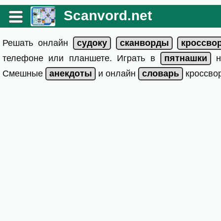
Scanvord.net
Решать онлайн
телефоне или планшете. Играть в
на
Смешные
и онлайн
кроссвор