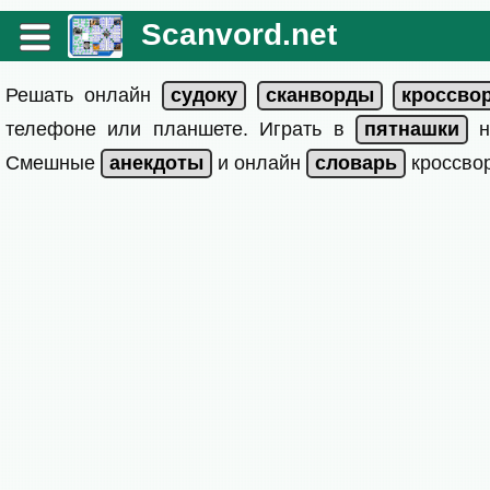
Scanvord.net
Решать онлайн
телефоне или планшете. Играть в
на
Смешные
и онлайн
кроссвор