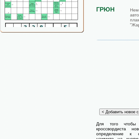
ГРЮН
Нем
авт
пла
"Жар
Для того чтобы
кроссвордиста н
определение к с
нажмите на кнопк